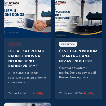
OGLAS
ČESTITKA
OGLAS ZA PRIJEM U
ČESTITKA POVODOM
RADNI ODNOS NA
1. MARTA – DANA
NEODREĐENO
NEZAVISNOSTI BIH
RADNO VRIJEME
Čestitka povodom 1.
marta, Dana nezavisnosti
JP Toplana d.d. Tešanj
Bosne i Hercegovine.
raspisuje oglas za prijem u
radni odnos na
neodređeno radno
vrijeme.
Pročitaj →
Pročitaj →
27. mart 2026.
28. februar 2026.