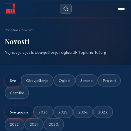
Početna
Početna
/ Novosti
Novosti
Novosti
Najnovije vijesti, obavještenja i oglasi JP Toplana Tešanj
Javne nabavke
DOKUMENTI
— Cjenovnik
Sve
Obavještenja
Oglasi
Sezona
Projekti
— Propisi
Čestitke
— Zahtjevi
Sve godine
2026.
2025.
2024.
2023.
O NAMA
2022.
2021.
2020.
— Historijat