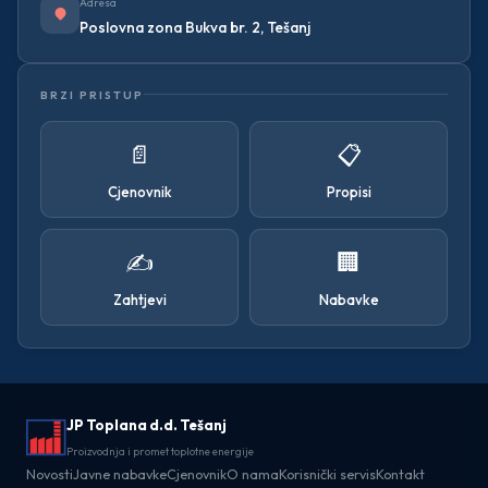
Adresa
Poslovna zona Bukva br. 2, Tešanj
BRZI PRISTUP
📄
📋
Cjenovnik
Propisi
✍️
🏢
Zahtjevi
Nabavke
JP Toplana d.d. Tešanj
Proizvodnja i promet toplotne energije
Novosti
Javne nabavke
Cjenovnik
O nama
Korisnički servis
Kontakt