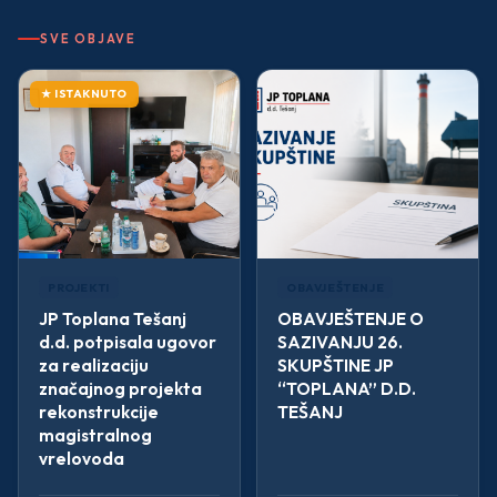
SVE OBJAVE
— Organizaciona struktura
★ ISTAKNUTO
— Djelatnosti
— Standardi
Korisnički servis
Kontakt
PROJEKTI
OBAVJEŠTENJE
JP Toplana Tešanj
OBAVJEŠTENJE O
d.d. potpisala ugovor
SAZIVANJU 26.
za realizaciju
SKUPŠTINE JP
značajnog projekta
“TOPLANA” D.D.
rekonstrukcije
TEŠANJ
magistralnog
vrelovoda