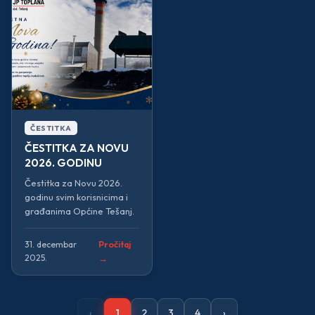
ČESTITKA
ČESTITKA ZA NOVU
2026. GODINU
Čestitka za Novu 2026.
godinu svim korisnicima i
građanima Općine Tešanj.
Pročitaj
31. decembar
2025.
→
‹
1
2
3
4
›