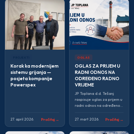
PROJEKTI
OGLAS
Korak ka modernijem
OGLAS ZA PRIJEM U
sistemu grijanja —
RADNI ODNOS NA
posjeta kompanije
ODREĐENO RADNO
Powerspex
VRIJEME
JP Toplana d.d. Tešanj
raspisuje oglas za prijem u
radni odnos na određeno
radno vrijeme.
Pročitaj →
Pročitaj →
27. april 2026.
27. mart 2026.