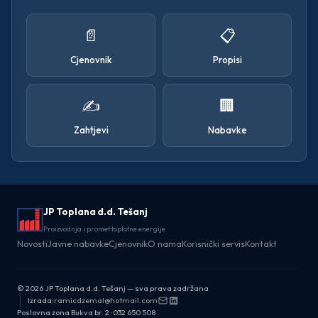
📄
📋
Cjenovnik
Propisi
✍️
🏢
Zahtjevi
Nabavke
JP Toplana d.d. Tešanj
Proizvodnja i promet toplotne energije
Novosti
Javne nabavke
Cjenovnik
O nama
Korisnički servis
Kontakt
© 2026 JP Toplana d.d. Tešanj — sva prava zadržana
Izrada:
ramicdzemal@hotmail.com
Poslovna zona Bukva br. 2 · 032 650 508