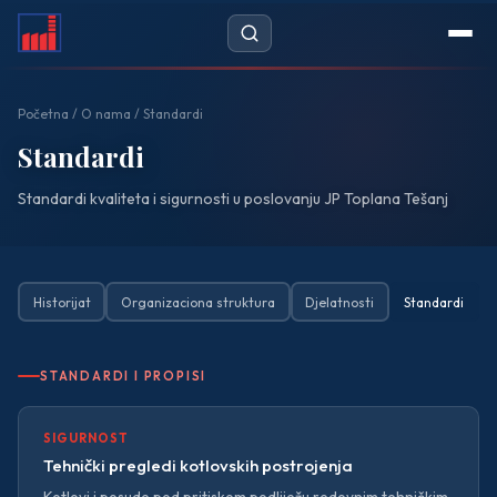
Početna
Početna
/
O nama
/ Standardi
Novosti
Standardi
Standardi kvaliteta i sigurnosti u poslovanju JP Toplana Tešanj
Javne nabavke
DOKUMENTI
— Cjenovnik
Historijat
Organizaciona struktura
Djelatnosti
Standardi
— Propisi
STANDARDI I PROPISI
— Zahtjevi
SIGURNOST
O NAMA
Tehnički pregledi kotlovskih postrojenja
— Historijat
Kotlovi i posude pod pritiskom podliježu redovnim tehničkim