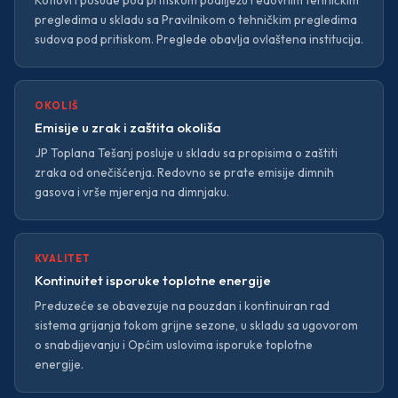
pregledima u skladu sa Pravilnikom o tehničkim pregledima
— Organizaciona struktura
sudova pod pritiskom. Preglede obavlja ovlaštena institucija.
— Djelatnosti
OKOLIŠ
— Standardi
Emisije u zrak i zaštita okoliša
JP Toplana Tešanj posluje u skladu sa propisima o zaštiti
Korisnički servis
zraka od onečišćenja. Redovno se prate emisije dimnih
gasova i vrše mjerenja na dimnjaku.
Kontakt
KVALITET
Kontinuitet isporuke toplotne energije
Preduzeće se obavezuje na pouzdan i kontinuiran rad
sistema grijanja tokom grijne sezone, u skladu sa ugovorom
o snabdijevanju i Općim uslovima isporuke toplotne
energije.